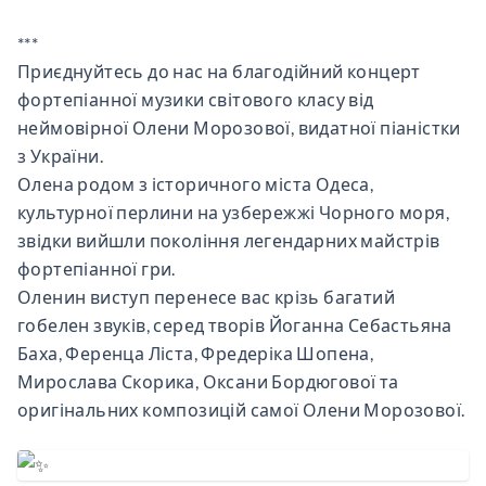
***
Приєднуйтесь до нас на благодійний концерт
фортепіанної музики світового класу від
неймовірної Олени Морозової, видатної піаністки
з України.
Олена родом з історичного міста Одеса,
культурної перлини на узбережжі Чорного моря,
звідки вийшли покоління легендарних майстрів
фортепіанної гри.
Оленин виступ перенесе вас крізь багатий
гобелен звуків, серед творів Йоганна Себастьяна
Баха, Ференца Ліста, Фредеріка Шопена,
Мирослава Скорика, Оксани Бордюгової та
оригінальних композицій самої Олени Морозової.