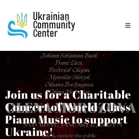
Open 
Join us for a Charitable
Concert of World-Class
Piano Music to support
Ukraine!